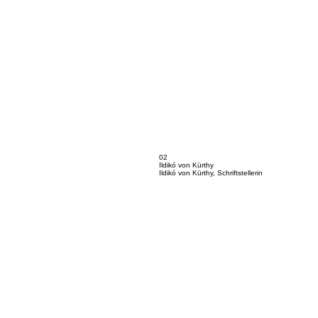
02
Ildikó von Kürthy
Ildikó von Kürthy, Schriftstellerin