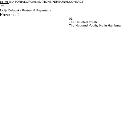
EDITORIAL
ORGANISATIONS
PERSONAL
CONTACT
HOME
Lidija Delovska Portrait & Reportage
Previous
01
The Haunted Youth
The Haunted Youth, live in Hamburg