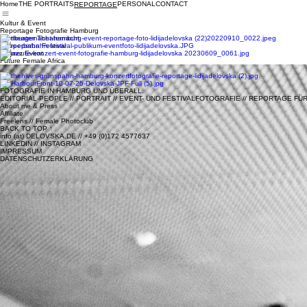
Home
THE PORTRAITS
PERSONAL
CONTACT
REPORTAGE
Kultur & Event
Reportage Fotografie Hamburg
Hamburger Theaternacht
Reeperbahn Festival
Elbjazz Event
Future Female Africa
Keychange
Live-Musik Pur
Harbourfront Literatur-Festival
FOTOGRAFIE IN HAMBURG UND ÜBERALL.
EDITORIAL-PEOPLE // PORTRAIT // EVENT- UND FESTIVALFOTOGRAFIE // REPORTAGE F
About me & Press
Affiliate
Freelens // Female Photoclub
BACK TO TOP ↑
info (at) DELOVSKA.DE // +49 (0)172 4577637
LINKEDIN
//
INSTAGRAM
IMPRESSUM
DATENSCHUTZERKLÄRUNG